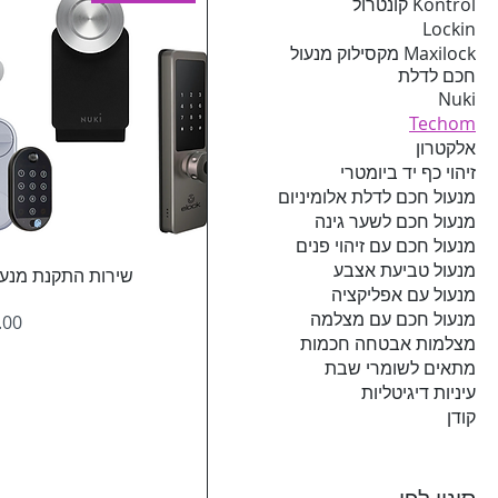
Kontrol קונטרול
Lockin
Maxilock מקסילוק מנעול
חכם לדלת
Nuki
Techom
אלקטרון
זיהוי כף יד ביומטרי
מנעול חכם לדלת אלומיניום
מנעול חכם לשער גינה
מנעול חכם עם זיהוי פנים
מנעול טביעת אצבע
שירות התקנת מנעו
מנעול עם אפליקציה
מנעול חכם עם מצלמה
מחי
מצלמות אבטחה חכמות
מתאים לשומרי שבת
עיניות דיגיטליות
קודן
סינון לפי