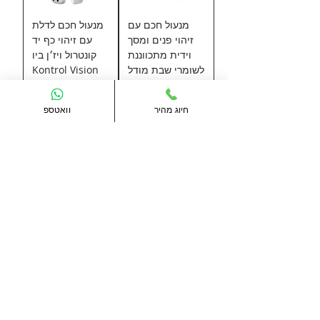
מנעול חכם עם
מנעול חכם לדלת
זיהוי פנים ומסך
עם זיהוי כף יד
וידית מתכווננת
קונטרול ויז׳ן ביו
לשומרי שבת מודל
Kontrol Vision
טי Model T
Bio
Techom
מחיר רגיל
מחיר מבצע
חיוג מהיר
וואטספ
מחיר
חדש!
חדש!
בקר כניסה למנעול
ידית חכמה לדלת
אלקטרומגנט
פנים Kontrol
Handle
Kontrol ACU