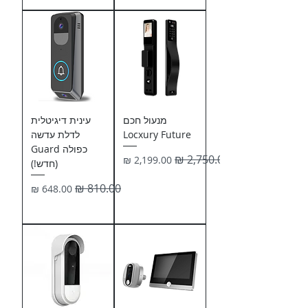
מנעול חכם
עינית דיגיטלית
Locxury Future
לדלת עדשה
כפולה Guard
מחיר רגיל
מחיר מבצע
(חדש!)
מחיר רגיל
מחיר מבצע