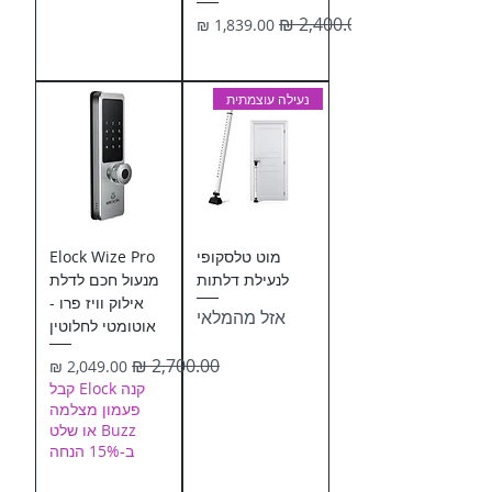
מחיר רגיל
מחיר מבצע
נעילה עוצמתית
מוט טלסקופי
Elock Wize Pro
לנעילת דלתות
מנעול חכם לדלת
אילוק וויז פרו -
אזל מהמלאי
אוטומטי לחלוטין
מחיר רגיל
מחיר מבצע
קנה Elock קבל
פעמון מצלמה
Buzz או שלט
ב-15% הנחה