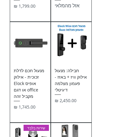
אזל מהמלאי
מחיר
חבילה: מנעול
מנעול חכם לדלת
אילוק וויז + באזז -
זכוכית - אילוק
פעמון מצלמה
אופיס Elock
דיגיטלי
office או דגם
מקביל זהה
מחיר
מחיר
שירות בלבד