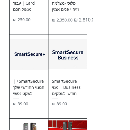
פלוס -מצלמה
Card | עבור
וזיהוי פנים אמין
מנעול חכם
מחיר רגיל
מחיר מבצע
מחיר
SmartSecure+ |
SmartSecure
Business | מנוי
המנוי החודשי שלך
חודשי לעסקים
לשקט נפשי
מחיר
מחיר