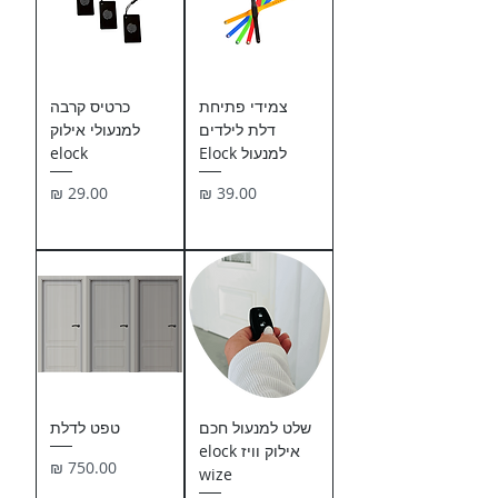
צמידי פתיחת
כרטיס קרבה
דלת לילדים
למנעולי אילוק
למנעול Elock
elock
מחיר
מחיר
שלט למנעול חכם
טפט לדלת
אילוק וויז elock
מחיר
wize