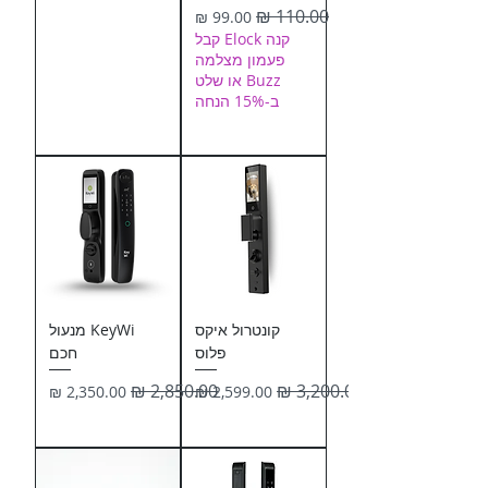
מחיר רגיל
מחיר מבצע
קנה Elock קבל
פעמון מצלמה
Buzz או שלט
ב-15% הנחה
קונטרול איקס
KeyWi מנעול
פלוס
חכם
מחיר רגיל
מחיר מבצע
מחיר רגיל
מחיר מבצע