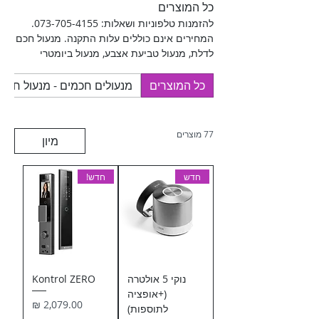
כל המוצרים
להזמנות טלפוניות ושאלות: 073-705-4155.
המחירים אינם כוללים עלות התקנה. מנעול חכם
לדלת, מנעול טביעת אצבע, מנעול ביומטרי
ומנעול חכם עם מצלמה. בנוסף יש מחסומי חניה
חשמליים, מצלמות אבטחה ועיניות דיגיטלית.
כל המוצרים
מנעולים חכמים - מנעול חכם
בנוסף לכך תמצאו מענה לכל שירות ומוצר
שתצטרכו.
77 מוצרים
מיון
חדש
חדש!
נוקי 5 אולטרה
Kontrol ZERO
(+אופציה
מחיר
לתוספות)