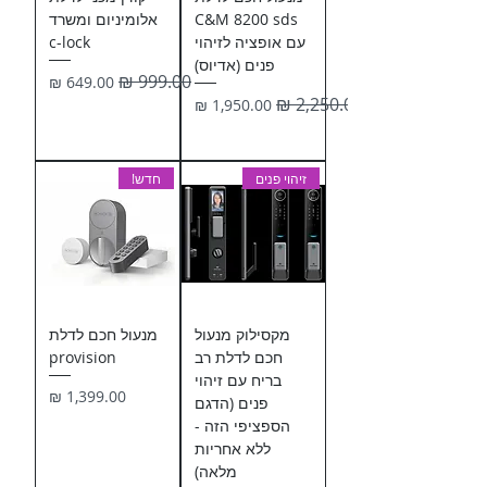
C&M 8200 sds
אלומיניום ומשרד
עם אופציה לזיהוי
c-lock
פנים (אדיוס)
מחיר רגיל
מחיר מבצע
מחיר רגיל
מחיר מבצע
זיהוי פנים
חדש!
מקסילוק מנעול
מנעול חכם לדלת
חכם לדלת רב
provision
בריח עם זיהוי
מחיר
פנים (הדגם
הספציפי הזה -
ללא אחריות
מלאה)