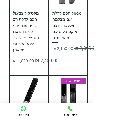
מנעול חכם לדלת
מקסילוק מנעול
עם מצלמה
חכם לדלת רב
אלקטרון דגם
בריח עם זיהוי
איקס פלוס עם
פנים (הדגם
זיהוי פנים
הספציפי הזה -
ללא אחריות
מחיר רגיל
מחיר מבצע
מלאה)
מחיר רגיל
מחיר מבצע
לשומרי שבת
חיוג מהיר
וואטספ
מנעול חכם עם
מנעול חכם
זיהוי פנים ומסך
קונטרול דגם X