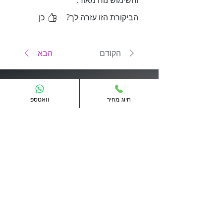
והשימוש נוח מאוד.
הביקורת הזו עזרה לך?
כן
הקודם
הבא
מתחייבים לנצח כל מחיר
חיוג מהיר
וואטספ
קיבלתם הצעה נמוכה יותר? חייגו
לנציג מכירות ותקבלו מחיר מנצח
חייגו לנציג מכירות
אביזרים משלימים
למנעול חכם