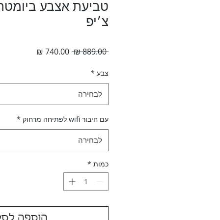
טביעת אצבע ביומטרית
צ׳יפ
מחיר
מחיר
 ‏889.00 ‏₪ 
רגיל
מבצע
צבע
*
לבחירה
עם חיבור wifi לפתיחה מרחוק
*
לבחירה
כמות
*
הוספה לסל