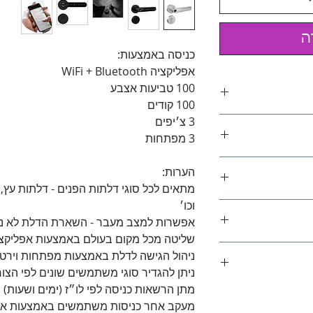
ה
כניסה באמצעות:
אפליקציה WiFi + Bluetooth
100 טביעות אצבע
100 קודים
3 צ׳יפים
3 מפתחות
אצבע האישית שלך
הערות:
או לפרוץ.
מתאים לכל סוגי דלתות הפנים - דלתות עץ, 
ידותי למשתמש
וכו׳
במהירות.
אפשרות למצב מעבר - השארת הדלת לא נעול
מגוון אפשרויות
ת הכל.
שליטה מכל מקום בעולם באמצעות אפליק
 אחריות המתקין :)
תם צריכים לשכפל
ניהול הגישה לדלת באמצעות מפתחות וירטו
.
ניתן להגדיר סוגי משתמשים שונים לפי הצורך
ין הרב ביותר
מתן הרשאות כניסה לפי לו״ז (ימים ושעות)
משים מסוגים שונים.
מעקב אחר כניסות משתמשים באמצעות אפ
הגבלה עד למחיקה.
קום בעולם.