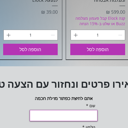
ומצלמת אבטחה
למנעול Elock
מחיר
מחיר
קנה Elock קבל פעמון מצלמה
Buzz או שלט ב-15% הנחה
הוספה לסל
הוספה לסל
רו פרטים ונחזור עם הצעה ט
אתם לחיצת כפתור מדלת חכמה
שם
טלפון