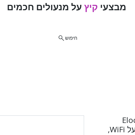
מבצעי
קיץ
על מנעולים חכמים
ם
חיפוש
וח
ות מוצרים
רכב
מנעולים
מנעולנים מומלצים
פריצת
Elock 
המשלבת אפליקציה על WiFi,