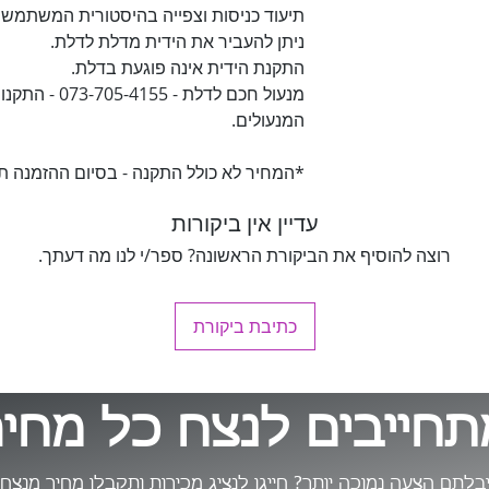
 צוות במשרד.
תיעוד כניסות וצפייה בהיסטורית המשתמשי
 של משתמשים
קבוע ביום ושעות
ניתן להעביר את הידית מדלת לדלת.
נקה, גנן וכו׳.
ן להגדיר משתמשים
התקנת הידית אינה פוגעת בדלת.
בל. עבור מבקרים
שתמשים בדלת).
מנעול חכם לדלת
שם המשתמש ובאיזו
המנעולים.
מקרה חירום, משלוח
דלת.
בטל אוטומטית אחרי
*המחיר לא כולל התקנה - בסיום ההזמנה ת
עדיין אין ביקורות
רוצה להוסיף את הביקורת הראשונה? ספר/י לנו מה דעתך.
כתיבת ביקורת
תחייבים לנצח כל מחיר
בלתם הצעה נמוכה יותר? חייגו לנציג מכירות ותקבלו מחיר מנצח