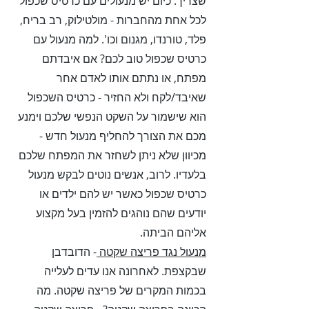
שצריך. כיום יש מנעולים עם כרטיס שכפול
לכל אחת מהחברות - מולטילוק, רב בריח,
פלד, טורנדו, מגנום וכו'. למה מנעול עם
כרטיס שכפול טוב לכם? אם איבדתם
מפתח, או נתתם אותו לאדם אחר
שאיבד/לקח ולא החזיר - כרטיס השכפול
הוא שישמור על השקט הנפשי שלכם וימנע
מכם את הצורך להחליף מנעול חדש -
מכיוון שלא ניתן לשחזר את המפתח שלכם
בלעדיו. לרוב, אנשים נוטים לבקש מנעול
כרטיס שכפול כאשר יש להם ילדים או
יודעים שהם נוהגים להזמין בעל מקצוע
אליהם הביתה.
מנעול נגד פריצה שקטה
- הדובדבן
שבקצפת. לאחרונה אנו עדים לעלייה
בכמות המקרים של פריצה שקטה. מה