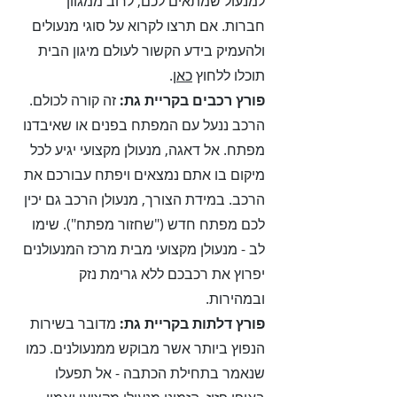
למנעול שמתאים לכם, לרוב ממגוון
חברות. אם תרצו לקרוא על סוגי מנעולים
ולהעמיק בידע הקשור לעולם מיגון הבית
תוכלו ללחוץ
כאן
.
פורץ רכבים ב
קריית גת
:
זה קורה לכולם.
הרכב ננעל עם המפתח בפנים או שאיבדנו
מפתח. אל דאגה, מנעולן מקצועי יגיע לכל
מיקום בו אתם נמצאים ויפתח עבורכם את
הרכב. במידת הצורך, מנעולן הרכב גם יכין
לכם מפתח חדש ("שחזור מפתח"). שימו
לב - מנעולן מקצועי מבית מרכז המנעולנים
יפרוץ את רכבכם ללא גרימת נזק
ובמהירות.
פורץ דלתות ב
קריית גת
:
מדובר בשירות
הנפוץ ביותר אשר מבוקש ממנעולנים. כמו
שנאמר בתחילת הכתבה - אל תפעלו