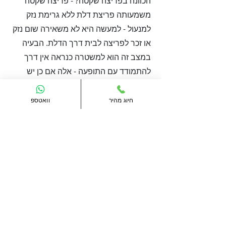
הכוונה בפריצה שקטה? - פריצה שקטה
משמעותה פריצת דלת ללא גרימת נזק
למנעול - למעשה היא לא משאירה שום נזק
או זכר לפריצה לבית דרך הדלת. הבעיה
במצב זה הוא למשטרה כנראה אין דרך
להתמודד עם התופעה - אלה אם כן יש
לכם בבית מצלמות אבטחה או כל מוצר
אבטחה אחר אשר יכול להבטיח זיהוי של
חיוג מהיר
וואטספ
הפריצה והפורץ. לכן, אם אתם לא רוצים
להיות קורבנות של פעולת שוד מכוונת
לביתכם, מומלץ להתקין מנעול עם פריצה
שקטה - מבטיח לכם שקט נפשי. מרכז
המנעולנים יודע לספק לכם את השירות ע"י
כל אחד מהמנעולנים שעובדים איתנו. פנו
אלינו לייעוץ נוסף.
סגר עליון
- כשמו כן הוא - סגר זה מותקן