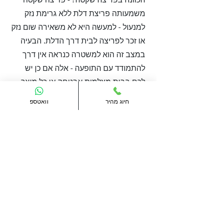
משמעותה פריצת דלת ללא גרימת נזק
למנעול - למעשה היא לא משאירה שום נזק
או זכר לפריצה לבית דרך הדלת. הבעיה
במצב זה הוא למשטרה כנראה אין דרך
להתמודד עם התופעה - אלה אם כן יש
לכם בבית מצלמות אבטחה או כל מוצר
אבטחה אחר אשר יכול להבטיח זיהוי של
חיוג מהיר
וואטספ
הפריצה והפורץ. לכן, אם אתם לא רוצים
להיות קורבנות של פעולת שוד מכוונת
לביתכם, מומלץ להתקין מנעול עם פריצה
שקטה - מבטיח לכם שקט נפשי. מרכז
המנעולנים יודע לספק לכם את השירות ע"י
כל אחד מהמנעולנים שעובדים איתנו. פנו
אלינו לייעוץ נוסף.
סגר עליון
- כשמו כן הוא - סגר זה מותקן
בחלקו העליון של הדלת ומוסיף שכבת