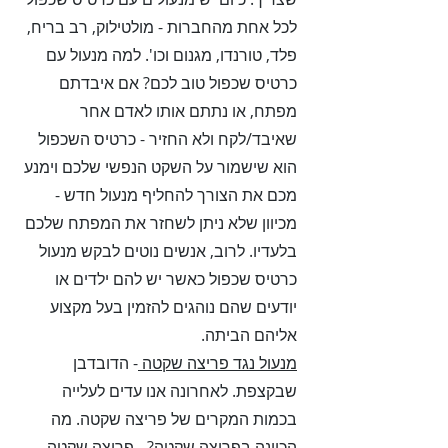
לכל אחת מהחברות - מולטילוק, רב בריח,
פלד, טורנדו, מגנום וכו'. למה מנעול עם
כרטיס שכפול טוב לכם? אם איבדתם
מפתח, או נתתם אותו לאדם אחר
שאיבד/לקח ולא החזיר - כרטיס השכפול
הוא שישמור על השקט הנפשי שלכם וימנע
מכם את הצורך להחליף מנעול חדש -
מכיוון שלא ניתן לשחזר את המפתח שלכם
בלעדיו. לרוב, אנשים נוטים לבקש מנעול
כרטיס שכפול כאשר יש להם ילדים או
יודעים שהם נוהגים להזמין בעל מקצוע
אליהם הביתה.
מנעול נגד פריצה שקטה
- הדובדבן
שבקצפת. לאחרונה אנו עדים לעלייה
בכמות המקרים של פריצה שקטה. מה
הכוונה בפריצה שקטה? - פריצה שקטה