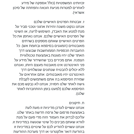
זכויותינו המשפטיות (כולל אספקה של מידע
לאחרים למטרות מניעת הונאה והפחתה של סיכון
אשראי).
ז. אבטחת הפרטים האישיים שלכם
אנחנו ננקוט משנה זהירות ארגוני וטכני סביר על
מנת למנוע את האבדן, השימוש לרעה, או השינוי
של הפרטים האישיים שלכם. אנחנו נאחסן את כל
הפרטים האישיים שאתם מספקים בשרתים
מאובטחים (המוגנים בסיסמא ובחומת אש). כל
ההעברות הכספיות הממוחשבות שבוצעו דרך
האתר שלנו יהיו מוגנות באמצעות טכנולוגיית
הצפנה. אתם מכירים בכך שהשידור של מידע על
פני האינטרנט אינו מאובטח מעצם היותו, ואנחנו
ללא יכולים להבטיח שנתונים שנשלחים דרך
האינטרנט יהיו מאובטחים. אתם אחראים על
שמירת הסיסמא בה אתם משתמשים לקבלת
גישה לאתר שלנו חסויה; אנחנו לא נבקש מכם את
הסיסמא שלכם (למעט בזמן ההתחברות לאתר
שלנו).
ח. תיקונים
אנחנו עשויים לעדכן מדיניות זו מעת לעת
באמצעות פרסום של גרסה חדשה באתר שלנו.
עליכם לבדוק את העמוד הזה מדי פעם על מנת
לוודא שאתם מבינים כל שינוי שנעשה במדיניות זו.
אנחנו עשויים להודיע לכם על שינויים במדיניות זו
בהודעת דואר אלקטרוני או דרך מערכת ההודעות