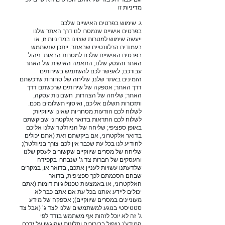
מדיניות זו
ג. שימוש בפרטים האישיים שלכם
בפרטים אישיים שנמסרו לנו דרך האתר שלנו
ייעשה שימוש למטרות שצוינו במדיניות זו, או
בעמודים הרלוונטיים שבאתר. ייתכן שנשתמש
בפרטים האישיים שלכם למטרות הבאות: ניהול
האתר והעסק שלנו; התאמה האישית של האתר
עבורכם; לאפשר לכם להשתמש בשירותים
הזמינים באתר שלנו; שליחה של סחורות שרכשתם
דרך האתר; אספקה של שירותים שרכשתם דרך
האתר; שליחה של הצהרות, חשבונות עסקה,
ותזכורות תשלום אליכם, ואיסוף תשלומים מכם.
לשלוח לכם הודעות מסחריות שאינן שיווקיות;
לשלוח לכם התראות בדואר אלקטרוני שביקשתם
באופן ספציפי; שליחה של הניוזלטר שלנו אליכם
בדואר אלקטרוני, אם ביקשתם זאת (אתם יכולים
להודיע לנו בכל עת שכבר אין לכם צורך בניוזלטר);
שליחה של מסרים שיווקיים שקשורים לעסק שלנו
והעסקים של חברות צד ג’ שנבחרו בקפידה
שלדעתנו עשויות לעניין אתכם, בדואר או, במקרים
שבהם הסכמתם לכך ספציפית, בדואר
האלקטרוני, או באמצעות טכנולוגיות דומות (אתם
יכולים ליידע אותנו בכל עת אם אתם כבר לא
מעוניינים במסרים שיווקיים); אספקה של מידע
סטטיסטי בנוגע למשתמשים שלנו לצד ג’ (אבל צד
ג’ זה לא יוכל לזהות אף משתמש בודד לפי
המידע); טיפול בבירורים ותלונות שהוגשו על ידכם