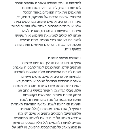
למדיניות זו. ייתכן שמידע שאנחנו אוספים יועבר
למדינות הבאות, להן אין חוקי הגנת נתונים
התואמים את אלה הפועלים באזור הכלכלי
האירופי: ארצות הברית של אמריקה, רוסיה, יפן,
סין, והודו. פרטים אישיים שאתם מפרסמים באתר
שלנו או מוסרים לפרסום באתר שלנו עשויים להיות
זמינים, באמצעות האינטרנט, מסביב לעולם.
אנחנו לא יכולים למנוע את השימוש או השימוש
לרעה במידע הזה בידי אחרים. אתם מביעים
הסכמה להעברות הפרטים האישיים המתוארות
בסעיף ו’ זה.
ו. שמירת פרטים אישיים
סעיף זה מפרט את תהליך ומדיניות שמירת
הנתונים שלנו, המתוכננים לעזור להבטיח שאנחנו
נענים לחובות המשפטיות שלנו הנוגעות לשמירה
ולמחיקה של פרטים אישיים. פרטים אישיים
שאנחנו מעבדים עבור כל מטרה או מטרות, לא
יישמרו יותר מכמה שנדרש עבור מטרה או מטרות
אלה. מבלי לגרוע מן האמור בסעיף ז, לרוב אנו
נמחק נתונים אישיים הנמצאים בקטגוריות
המפורטות מטה כל שנה ביום האחרון לשנה
והשעה האחרונה לשנה. על אף ההוראות האחרות
בסעיף ז’, אנו נשמור מסמכים (כולל מסמכים
אלקטרוניים) המכילים נתונים אישיים: לפי מה
שנדרש מאתנו על פי חוק; אם לדעתנו המסמכים
עשויים להיות רלוונטיים לכל הליך משפטי מתמשך
או פוטנציאלי; על מנת לבסס, להפעיל, או להגן על