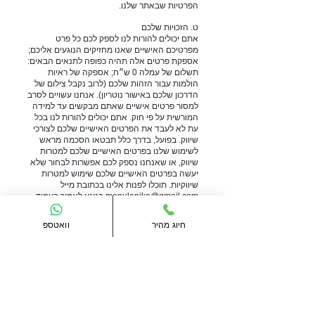
הפרטיות שבאתר שלנו.
ט. הזכויות שלכם
אתם יכולים להורות לנו לספק לכם כל פרט
מפרטיכם האישיים שאנו מחזיקים הנוגעים אליכם;
אספקת פרטים אלה תהיה כפופה לתנאים הבאים:
תשלום של עמלה 0 ש״ח; אספקה של ראיות
הולמות עבור הזהות שלכם (לרוב נקבל צילום של
הדרכון שלכם באישור נוטריון). אנחנו עשויים לסרב
למסור פרטים אישיים שאתם מבקשים עד למידה
המורשית על פי חוק. אתם יכולים להורות לנו בכל
עת לא לעבד את הפרטים האישיים שלכם לצורכי
שיווק. בפועל, בדרך כלל תבטאו הסכמה מראש
לשימוש שלנו בפרטים האישיים שלכם למטרות
שיווק, או שאנחנו נספק לכם אפשרות לבחור שלא
יעשה בפרטים האישיים שלכם שימוש למטרות
שיווקיות. תוכלו לפנות אלינו בכתובת מייל
manulaniko@gmail.com
בנוגע לאמור בעמוד
זה.
חיוג מהיר
וואטספ
י. קרדיט
המסמך הזה נוצר בעזרת תבנית של SEQ Legal
(seqlegal.com) ושונתה על ידי Website Planet
) ובעלי אתר זה.
www.websiteplanet.com
(
יא. אתרים צד ג’
האתר שלנו כולל קישורים חיצוניים, ופרטים על,
אתרים צד ג’. אין לנו שליטה על, ואיננו אחראים