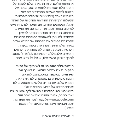
או נוגעות אליכם וקשורות לאתר שלנו; לשמור על
האתר שלנו מאובטח ולמנוע הונאה; אימות של
היענות לתנאי השירות המכתיבים את אופן
השימוש באתר (כולל ניטור של הודעות פרטיות
שנשלחו דרך שירות ההודעות הפרטיות של האתר
שלנו); ושימושים אחרים. אם תמסרו לנו מידע אישי
לפרסום באתר שלנו, אנחנו נפרסם את המידע
ונשתמש בו בדרכים אחרות בהתאם לרישיון
שתספקו לנו. ניתן להשתמש בהגדרות הפרטיות
שלכם כדי להגביל את הפרסום של המידע שלכם
באתר שלנו, וניתן לשנות אותן בעזרת בקרות
הפרטיות שבאתר. אנחנו לא נספק את הפרטים
האישיים שלכם ללא הסכמתכם לכל צד ג’ שהוא,
לצורך השיווק הישיר שלו, או של כל צד ג’ אחר.
הודעת גילוי נאות בנוגע לשיתוף של נתוני
הלקוחות עם צדדים שלישיים לצורך מתן
שירותים מטעמנו:
בהסכמתכם לתנאים
המפורטים כאן אתם מאפשרים לנו
לשתף את
המידע שלכם עם צדדים שלישיים שמספקים לנו
שירותי מדידה של ביצועי המודעות שלנו
באינטרנט ראו בהודעה זו כאישור לכך שאנו עושים
זאת. בעיקר, אנו משתפים זאת עם אתר גוגל
www.google.com
על מנת לשפר את המודעות
שלנו מבחינת איכות ופרסונליזציה (התאמה
אישית).
ד. חשיפת פרטים אישיים