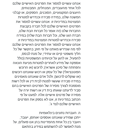
אנחנו עשויים למסור את הפרטים האישיים שלכם
לכל אחד מהעובדים, המנהלים, המבטחים,
היועצים המקצועיים, הסוכנים, הספקים, או קבלני
המשנה שלנו, במידה סבירה וכנדרש למטרות
המצוינות במדיניות זו. אנחנו עשויים למסור את
הפרטים האישיים שלכם לכל חברה בקבוצת
החברות שלנו (זה אומר כל חברות הבת שלנו,
חברת הגג שלנו, וכל חברות הבת שלה) במידה
סבירה וכנדרש למטרות המצוינות במדיניות זו.
אנחנו עשויים למסור את הפרטים האישיים שלכם:
לפי מה שנדרש מאתנו על פי חוק; בהקשר של כל
הליך משפטי קיים או עתידי; על מנת לבסס,
להפעיל, או להגן על זכויותינו המשפטיות (כולל
אספקה של מידע לאחרים למטרות מניעת הונאה
והפחתה של סיכון אשראי); לרוכש (או הרוכש
הפוטנציאלי) של כל עסק או רכוש שאנחנו רוכשים
(או שוקלים לרכוש); ולכל אדם שאנחנו מאמינים
במידה סבירה שעשוי לפנות לבית דין או לכל רשות
מוסמכת לצורך מסירה של הפרטים האישיים בהם
סביר לדעתנו שאותו בית דין או רשות יורה על
מסירה של פרטים אישיים אלה. למעט על פי
הכתוב במדיניות זו, אנו לא נספק את הפרטים
האישיים שלכם לצד ג’.
ה. העברות נתונים בינלאומיות
ייתכן שמידע שאנחנו אוספים יאוחסן, יעובד,
ויועבר בין כל אחת מהמדינות בהן אנו פועלים, על
מנת לאפשר לנו להשתמש במידע בהתאם