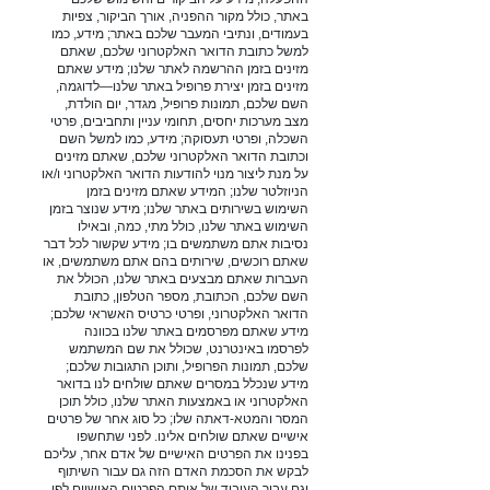
באתר, כולל מקור ההפניה, אורך הביקור, צפיות
בעמודים, ונתיבי המעבר שלכם באתר; מידע, כמו
למשל כתובת הדואר האלקטרוני שלכם, שאתם
מזינים בזמן ההרשמה לאתר שלנו; מידע שאתם
מזינים בזמן יצירת פרופיל באתר שלנו—לדוגמה,
השם שלכם, תמונות פרופיל, מגדר, יום הולדת,
מצב מערכות יחסים, תחומי עניין ותחביבים, פרטי
השכלה, ופרטי תעסוקה; מידע, כמו למשל השם
וכתובת הדואר האלקטרוני שלכם, שאתם מזינים
על מנת ליצור מנוי להודעות הדואר האלקטרוני ו/או
הניוזלטר שלנו; המידע שאתם מזינים בזמן
השימוש בשירותים באתר שלנו; מידע שנוצר בזמן
השימוש באתר שלנו, כולל מתי, כמה, ובאילו
נסיבות אתם משתמשים בו; מידע שקשור לכל דבר
שאתם רוכשים, שירותים בהם אתם משתמשים, או
העברות שאתם מבצעים באתר שלנו, הכולל את
השם שלכם, הכתובת, מספר הטלפון, כתובת
הדואר האלקטרוני, ופרטי כרטיס האשראי שלכם;
מידע שאתם מפרסמים באתר שלנו בכוונה
לפרסמו באינטרנט, שכולל את שם המשתמש
שלכם, תמונות הפרופיל, ותוכן התגובות שלכם;
מידע שנכלל במסרים שאתם שולחים לנו בדואר
האלקטרוני או באמצעות האתר שלנו, כולל תוכן
המסר והמטא-דאתה שלו; כל סוג אחר של פרטים
אישיים שאתם שולחים אלינו. לפני שתחשפו
בפנינו את הפרטים האישיים של אדם אחר, עליכם
לבקש את הסכמת האדם הזה גם עבור השיתוף
וגם עבור העיבוד של אותם הפרטים האישיים לפי