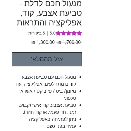
מנעול חכם לדלת -
טביעת אצבע, קוד,
אפליקציה והתראות
s 5.0 out of five stars based on 5 reviews
5.0 | 5 ביקורות
מחיר
מחיר
 ‏1,700.00 ‏₪ 
רגיל
מבצע
אזל מהמלאי
מנעול חכם עם טביעת אצבע,
קודים מתחלפים, אפליקציה ועוד
מזומן/ ביט / פייבוקס / אשראי
טלפוני
טביעת אצבע, קוד אישי (קבוע,
זמני, חד פעמי, או קוד חוזר).
ניתן לפתיחה באפליקציה
עמיד בפני גשם