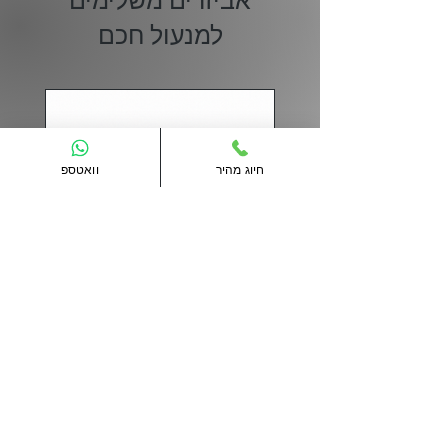
למנעול חכם
חיוג מהיר
וואטספ
AT-Card(W) - כרטיס קרבה
Atech
מחיר