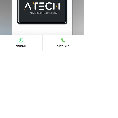
AT-Card(W) - כרטיס קרבה
חיוג מהיר
וואטספ
Atech
מחיר
הוספה לסל
חדש!