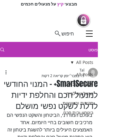
מבצעי
קיץ
על מנעולים חכמים
מרכז המנעולנים
מנעולים חכמים |
מנעולנים בפיקוח
חיפוש
פוסט
All Posts
Tal
All Posts
19 בפבר׳
זמן קריאה 2 דקות
SmartSecure+ - המנוי החודשי
מנעולים חכמים
למנעול חכם והחלפת ידיות
טכנולוגיה לבית
לדלת לשקט נפשי מושלם
סקירות והשוואות
ביטחון ובית חכם
בעולם המודרני, הביטחון והשקט הנפשי הם 
מרכיבים חשובים בחיי היומיום. אחד 
האמצעים היעילים ביותר להשגת ביטחון זה 