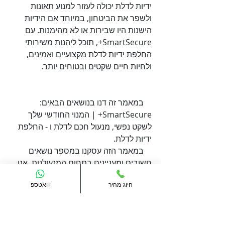
ידיות לדלת יכולה לעזור למנוע תאונות 
ולשפר את הביטחון, במיוחד אם הידיות 
הישנות היו שבירות או לא מהימנות. עם 
SmartSecure+, תוכל ליהנות משירותי 
החלפת ידיות לדלת מקצועיים ואמינים, 
ולחיות חיים שקטים ובטוחים יותר.

    במאמר זה דנו בנושאים הבאים: 
SmartSecure+ | המנוי החודשי שלך 
לשקט נפשי, מנעול חכם לדלת ו - החלפת 
    במאמר הזה עסקנו במספר נושאים 
חשובים ומעניינים בתחום המנעולנות. אנו 
אוהבים לסקור סוגי מנעולים וכיצד ניתן 
חיוג מהיר
וואטספ
להגן על עצמך מפני פריצות. נספר לכם 
בשמחה תמיד על ידיות לדלת, מנעול חכם 
לדלת ועוד. נשמח לעזור בכל שאלה ובקשה 
שיש לכם, אנו זמינים בטלפון מספר 073-