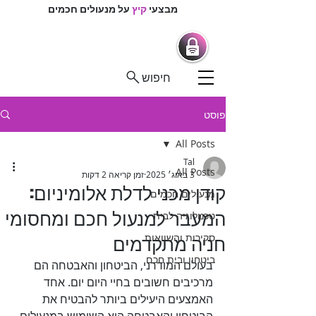
מבצעי
קיץ
על מנעולים חכמים
מרכז המנעולנים
מנעולים חכמים |
מנעולנים בפיקוח
חיפוש
פוסט
All Posts
Tal
All Posts
3 באוג׳ 2025
זמן קריאה 2 דקות
קודן מכני לדלת אלומיניום:
מנעולים חכמים
המעבר למנעול חכם ומחסומי
טכנולוגיה לבית
חניה מתקדמים
סקירות והשוואות
ביטחון ובית חכם
בעולם המודרני, הביטחון והאבטחה הם 
מרכיבים חשובים בחיי היום יום. אחד 
האמצעים היעילים ביותר להבטיח את 