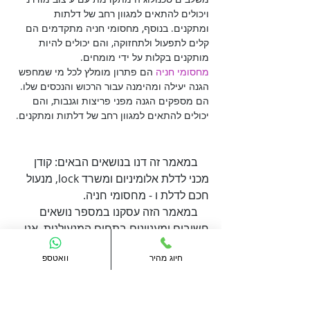
ויכולים להתאים למגוון רחב של דלתות 
ומתקנים. בנוסף, מחסומי חניה מתקדמים הם 
קלים לתפעול ולתחזוקה, והם יכולים להיות 
מותקנים בקלות על ידי מומחים. 

מחסומי חניה
 הם פתרון מומלץ לכל מי שמחפש 
הגנה יעילה ומהימנה עבור הרכוש והנכסים שלו. 
הם מספקים הגנה מפני פריצות וגנבות, והם 
יכולים להתאים למגוון רחב של דלתות ומתקנים.

    במאמר זה דנו בנושאים הבאים: קודן 
מכני לדלת אלומיניום ומשרד lock, מנעול 
    במאמר הזה עסקנו במספר נושאים 
חשובים ומעניינים בתחום המנעולנות. אנו 
אוהבים לסקור סוגי מנעולים וכיצד ניתן 
חיוג מהיר
וואטספ
להגן על עצמך מפני פריצות. נספר לכם 
בשמחה תמיד על ידיות לדלת, מנעול חכם 
לדלת ועוד. נשמח לעזור בכל שאלה ובקשה 