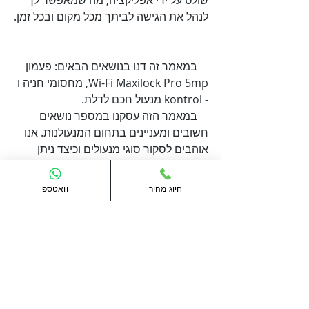
שולט על ידי אפליקציה, מה שמאפשר לך 
לנהל את הגישה לביתך מכל מקום ובכל זמן.

    במאמר זה דנו בנושאים הבאים: פעמון 
Wi-Fi Maxilock Pro 5mp, מחסומי חניה ו 
    במאמר הזה עסקנו במספר נושאים 
חשובים ומעניינים בתחום המנעולנות. אנו 
אוהבים לסקור סוגי מנעולים וכיצד ניתן 
להגן על עצמך מפני פריצות. נספר לכם 
בשמחה תמיד על ידיות לדלת, מנעול חכם 
חיוג מהיר
וואטספ
לדלת ועוד. נשמח לעזור בכל שאלה ובקשה 
שיש לכם, אנו זמינים בטלפון מספר 073-