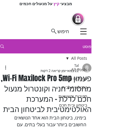
מבצעי
קיץ
על מנעולים חכמים
מרכז המנעולנים
מנעולים חכמים |
מנעולנים בפיקוח
חיפוש
פוסט
All Posts
Tal
All Posts
22 במאי
זמן קריאה 2 דקות
פעמון Wi-Fi Maxilock Pro 5mp,
מנעולים חכמים
מחסומי חניה וקונטרול מנעול
טכנולוגיה לבית
חכם לדלת - המערכת
סקירות והשוואות
ביטחון ובית חכם
האולטימטיבית לביטחון הבית
בימינו, ביטחון הבית הוא אחד הנושאים 
החשובים ביותר עבור בעלי בתים. עם 