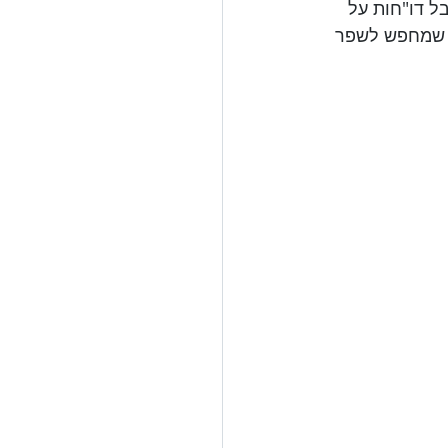
ל דו"חות על 
ת Yale לפתרון אידיאלי למי שמחפש לשפר 