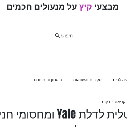
מבצעי
קיץ
על מנעולים חכמים
ם
חיפוש
וח
ות מוצרים
רכב
מנעולים
מנעולנים מומלצים
פריצת
יה לבית
סקירות והשוואות
ביטחון ובית חכם
ריאה 2 דקות
עינית דיגיטלית לדלת Yale ומחסומי