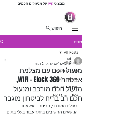
מבצעי
קיץ
על מנעולים חכמים
מרכז המנעולנים
מנעולים חכמים |
מנעולנים בפיקוח
חיפוש
פוסט
All Posts
Tal
All Posts
19 באפר׳
זמן קריאה 2 דקות
מנעול חכם עם מצלמת
מנעולים חכמים
אבטחה WIFI - Elock 360,
טכנולוגיה לבית
מנעול חכם מורכב ומנעול
סקירות והשוואות
ביטחון ובית חכם
חכם רב בריח לביטחון מוגבר
בעולם המודרני, הביטחון הוא אחד 
הנושאים החשובים ביותר עבור בעלי בתים 