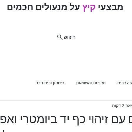
מבצעי
קיץ
על מנעולים חכמים
ם
חיפוש
וח
ות מוצרים
רכב
מנעולים
מנעולנים מומלצים
פריצת
יה לבית
סקירות והשוואות
ביטחון ובית חכם
2 דקות
עם זיהוי כף יד ביומטרי ואפ