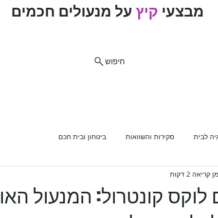
מבצעי
קיץ
על מנעולים חכמים
ם
חיפוש
וח
ות מוצרים
רכב
מנעולים
מנעולנים מומלצים
פריצת
יה לבית
סקירות והשוואות
ביטחון ובית חכם
ן קריאה 2 דקות
לוקס קונטרול: המנעול האו