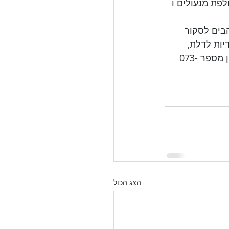
נושאים הבאים: מנעול חכם לדלת קונטרול פרו Kontrol Pro, החלפת מנעולים ו 
הבים לסקור 
יות לדלת, 
מנעול חכם לדלת ועוד. נשמח לעזור בכל שאלה ובקשה שיש לכם, אנו זמינים בטלפון מספר 073-
הצג הכול