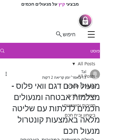
מבצעי
קיץ
על מנעולים חכמים
מרכז המנעולנים
מנעולים חכמים |
מנעולנים בפיקוח
חיפוש
פוסט
All Posts
Tal
All Posts
13 באפר׳
זמן קריאה 2 דקות
מנעול חכם דגם וואי פלוס -
מנעולים חכמים
מצלמות אבטחה ומנעולים
טכנולוגיה לבית
חכמים לדלתות עם שליטה
סקירות והשוואות
ביטחון ובית חכם
מלאה באמצעות קונטרול
מנעול חכם