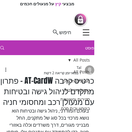
מבצעי
קיץ
על מנעולים חכמים
מרכז המנעולנים
מנעולים חכמים |
מנעולנים בפיקוח
חיפוש
פוסט
All Posts
Tal
All Posts
1 במאי
זמן קריאה 2 דקות
כרטיס קרבה AT-CardW - פתרון
מנעולים חכמים
מתקדם לניהול גישה ובטיחות
טכנולוגיה לבית
עם מנעולן רכב ומחסומי חניה
סקירות והשוואות
ביטחון ובית חכם
בעולם המודרני, ניהול גישה ובטיחות הוא 
נושא מרכזי בכל סוג של מתקנים, החל 
מבנייני מגורים, דרך משרדים וכלה באזורי 