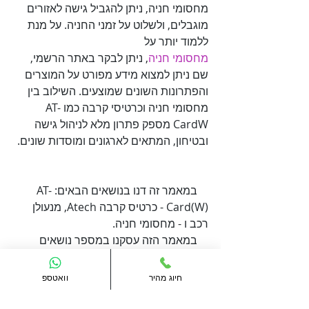
מחסומי חניה, ניתן להגביל גישה לאזורים 
מוגבלים, ולשלוט על זמני החניה. על מנת 
ללמוד יותר על 

מחסומי חניה
, ניתן לבקר באתר הרשמי, 
שם ניתן למצוא מידע מפורט על המוצרים 
והפתרונות השונים שמוצעים. השילוב בין 
מחסומי חניה וכרטיסי קרבה כמו AT-
CardW מספק פתרון מלא לניהול גישה 
ובטיחון, המתאים לארגונים ומוסדות שונים.

    במאמר זה דנו בנושאים הבאים: AT-
Card(W) - כרטיס קרבה Atech, מנעולן 
    במאמר הזה עסקנו במספר נושאים 
חשובים ומעניינים בתחום המנעולנות. אנו 
אוהבים לסקור סוגי מנעולים וכיצד ניתן 
חיוג מהיר
וואטספ
להגן על עצמך מפני פריצות. נספר לכם 
בשמחה תמיד על ידיות לדלת, מנעול חכם 