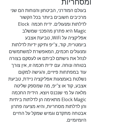
ומסחריות
בעולם המודרני, הביטחון והנוחות הם שני 
מרכיבים חשובים ביותר בכל הקשור 
לדלתות ומנעולים. ידית חכמה Elock 
Magic היא פתרון מהפכני שמשלב 
אפליקציה על WiFi, טביעת אצבע 
ביומטרית, קוד, צ׳יפ ותיקון ידיות לדלתות 
ומנעולים חכמים, המאפשרת למשתמשים 
לנהל את גישתם לביתם או לעסקם בצורה 
בטוחה ונוחה. עם ידית חכמה זו, אין צורך 
עוד במפתחות פיזיים, והגישה למקום 
נשלטת באמצעות אפליקציה ניידת, טביעת 
אצבע, קוד או צ׳יפ, מה שמספק שליטה 
מלאה על מי שנכנס ויוצא. הידית החכמה 
Elock Magic מתאימה הן לדלתות ביתיות 
והן לדלתות מסחריות, והיא מציעה פתרון 
אבטחה מתקדם וגמיש שמקל על החיים 
היומיומיים.
