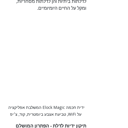
לדלתות ביתיות והן לדלתות מסחריות, 
ומקל על החיים היומיומיים.

ידית חכמה Elock Magic המשלבת אפליקציה 
על WiFi, טביעת אצבע ביומטרית, קוד, צ׳יפ
תיקון ידיות לדלת - הפתרון המושלם 