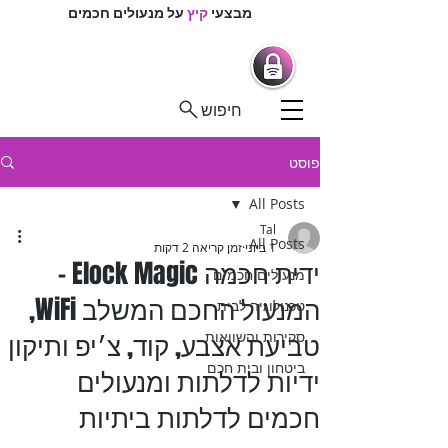
מבצעי
קיץ
על מנעולים חכמים
מרכז המנעולנים
מנעולים חכמים |
מנעולנים בפיקוח
חיפוש
פוסט
All Posts
Tal
All Posts
1 ביוני
זמן קריאה 2 דקות
ידית חכמה Elock Magic -
מנעולים חכמים
המנעול החכם המשלב WiFi,
טכנולוגיה לבית
טביעת אצבע, קוד, צ׳יפ ותיקון
סקירות והשוואות
ביטחון ובית חכם
ידיות לדלתות ומנעולים
חכמים לדלתות ביתיות