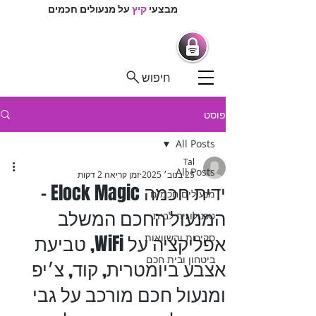
מבצעי
קיץ
על מנעולים חכמים
מרכז המנעולנים
מנעולים חכמים |
מנעולנים בפיקוח
חיפוש
פוסט
All Posts
Tal
All Posts
25 בנוב׳ 2025
זמן קריאה 2 דקות
ידית חכמה Elock Magic -
מנעולים חכמים
המנעול החכם המשלב
טכנולוגיה לבית
אפליקציה על WiFi, טביעת
סקירות והשוואות
ביטחון ובית חכם
אצבע ביומטרית, קוד, צ׳יפ
ומנעול חכם מורכב על גבי