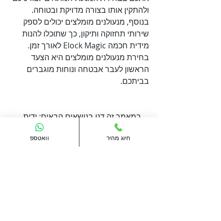
ולהתקין אותו בצורה מדויקת ובטוחה. 
בנוסף, מנעולנים מומלצים יכולים לספק 
שירותי תחזוקה ותיקון, כך שתוכלו להנות 
מידית חכמה Elock Magic לאורך זמן. 
בחירת מנעולנים מומלצים היא הצעד 
הראשון לעבר אבטחה ונוחות מוגברים 
בביתכם.

    במאמר זה דנו בנושאים הבאים: ידית 
חכמה Elock Magic המשלבת אפליקציה 
חיוג מהיר
וואטספ
על WiFi, טביעת אצבע ביומטרית, קוד, 
צ׳יפ, מנעול חכם מורכב על גבי המנעול 
    במאמר הזה עסקנו במספר נושאים 
חשובים ומעניינים בתחום המנעולנות. אנו 
אוהבים לסקור סוגי מנעולים וכיצד ניתן 
להגן על עצמך מפני פריצות. נספר לכם 