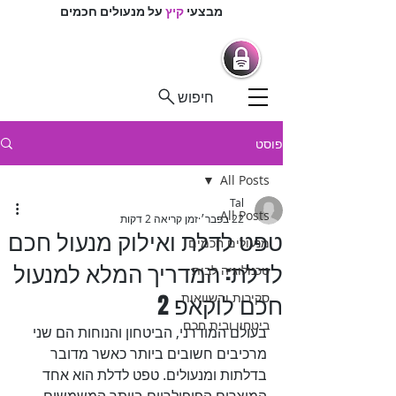
מבצעי
קיץ
על מנעולים חכמים
מרכז המנעולנים
מנעולים חכמים |
מנעולנים בפיקוח
חיפוש
פוסט
All Posts
Tal
All Posts
22 בפבר׳
זמן קריאה 2 דקות
טפט לדלת ואילוק מנעול חכם
מנעולים חכמים
לדלת: המדריך המלא למנעול
טכנולוגיה לבית
חכם לוקאפ 2
סקירות והשוואות
ביטחון ובית חכם
בעולם המודרני, הביטחון והנוחות הם שני 
מרכיבים חשובים ביותר כאשר מדובר 
בדלתות ומנעולים. טפט לדלת הוא אחד 